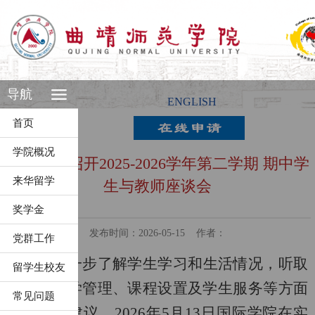
导航
ENGLISH
首页
学院概况
国际学院召开2025-2026学年第二学期 期中学
来华留学
生与教师座谈会
奖学金
发布时间：2026-05-15
作者：
党群工作
为进一步了解学生学习和生活情况，听取
留学生校友
师生对教学管理、课程设置及学生服务等方面
常见问题
的意见和建议，
2026
年
5
月
13
日国际学院在实