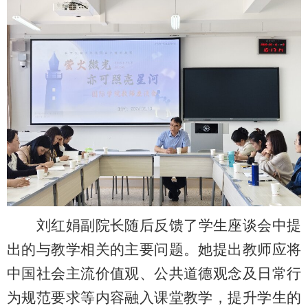
刘红娟副院长随后反馈了学生座谈会中提
出的
与教学相关的
主要问题
。
她提出
教师应将
中国社会
主流价值观、
公共道德观念及
日常
行
为规范要求
等内容融入课堂教学，提升学生的