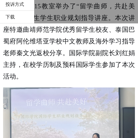
投诉方式
合实训楼
215
教室举办了“
留学曲师，共赴美
好
”国际学生
学生职业规划指导讲座。本次讲
下载
座特邀曲靖师范学院优秀留学生校友、泰国巴
蜀府阿伦维塔亚学校中文教师及海外学习指导
老师秦文光返校分享。国际学院
副院长刘红娟
主持，
在校
学历制及预科国际学生
参加了本次
活动。