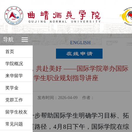
导航
ENGLISH
首页
学院概况
留学曲师，共赴美好 ——国际学院举办国际
来华留学
学生职业规划指导讲座
奖学金
发布时间：2026-04-09
作者：
党群工作
留学生校友
为进一步帮助国际学生明确学习目标、拓
常见问题
展职业发展路径，
4
月
8
日下午，国际学院在综