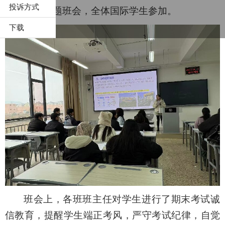
投诉方式
安全教育主题班会
，
全体
国际
学生参加。
下载
班会上，各班班主任对学生进行了
期末
考试
诚
信
教育
，提醒学生
端正考风
，
严守
考试
纪律
，
自觉