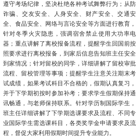
遵守考场纪律，坚决杜绝各种考试舞弊行为
；
从
防
诈骗、
交友安全、人身安全、
财产安全、交通安
全、食品安全、网络与言论安全等方面进行教育，
针对冬季火灾隐患，强调宿舍禁止使用大功率电
器；重点讲解了离校报备流程，
提醒学生回国前
按
照要求
进行离校报备，到家后信息告知班主任安全
到家情况
；针对留校的同学，详细讲解了留校审批
流程、留校管理等事项；提醒学生注意关注期末考
试成绩，如果考试科目不合格的，假期认真复习，
并于下学期初按时参加补考；要求学生假期保持通
讯畅通，与老师保持联系。针对学历制国际学生，
班主任详细讲解了下学期选课要求及流程、不同专
业国际学生需选课科目，各类奖学金申请要求及流
程，督促大家利用假期时间提升专业能力。