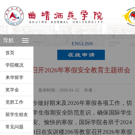
导航
ENGLISH
首页
学院概况
国际学院召开2026年寒假安全教育主题班会
来华留学
奖学金
发布时间：2026-01-12
作者：
党群工作
为进一步做好期末及
2
02
6
年寒假
各项工作，切
实提升国际学生假期安全防范意识，确保国际学生
留学生校友
度过一个平安、愉快的寒假，国际学院各班于
202
4
常见问题
年
1
月
4日至9日在实训楼206等
教室
召开
2
02
6
年寒假